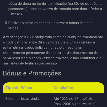
cópia do documento de identificação (cartão de cidadão ou
passaporte) e comprovativo de morada com data inferior a
3 meses.
Realizar o primeiro depósito e ativar o bónus de boas-
vindas.
A verificação KYC é obrigatória antes de qualquer levantamento
e pode demorar entre 24 a 72 horas úteis. Erros comuns a
evitar: utilizar dados fictícios no registo (resulta em
encerramento permanente da conta), enviar documentos de
baixa resolução ou com validade expirada, e não confirmar o e-
mail antes de tentar iniciar sessão.
Bónus e Promoções
Tipo de Bónus
Condições
Bónus de boas-vindas
Até 100% no 1.º depósito
(máx. 200€ ou equivalente)