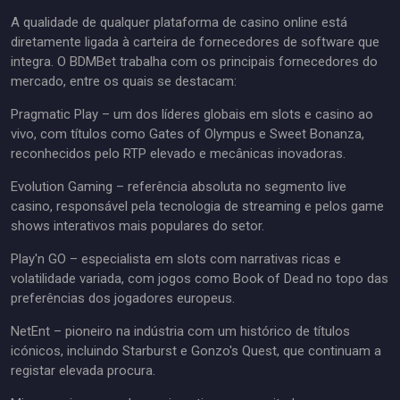
A qualidade de qualquer plataforma de casino online está
diretamente ligada à carteira de fornecedores de software que
integra. O BDMBet trabalha com os principais fornecedores do
mercado, entre os quais se destacam:
Pragmatic Play – um dos líderes globais em slots e casino ao
vivo, com títulos como Gates of Olympus e Sweet Bonanza,
reconhecidos pelo RTP elevado e mecânicas inovadoras.
Evolution Gaming – referência absoluta no segmento live
casino, responsável pela tecnologia de streaming e pelos game
shows interativos mais populares do setor.
Play'n GO – especialista em slots com narrativas ricas e
volatilidade variada, com jogos como Book of Dead no topo das
preferências dos jogadores europeus.
NetEnt – pioneiro na indústria com um histórico de títulos
icónicos, incluindo Starburst e Gonzo's Quest, que continuam a
registar elevada procura.