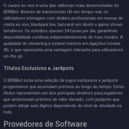
O casino ao vivo é uma das valências mais desenvolvidas do
BDMBet. Através de transmissão HD em tempo real, os
utilizadores interagem com dealers profissionais em mesas de
roleta ao vivo, blackjack live, baccarat em direto e game shows
temáticos. Os estúdios operam 24 horas por dia, garantindo
disponibilidade contínua independentemente do fuso horário. A
qualidade de streaming é estável mesmo em ligações móveis
4G, o que representa uma vantagem relevante para utilizadores
on-the-go.
Títulos Exclusivos e Jackpots
O BDMBet inclui uma seleção de jogos exclusivos e jackpots
progressivos que acumulam prémios ao longo do tempo. Estes
títulos representam um dos principais atrativos para jogadores
que ambicionam prémios de valor elevado, com jackpots que
podem atingir seis dígitos dependendo do nível de atividade na
rede.
Provedores de Software