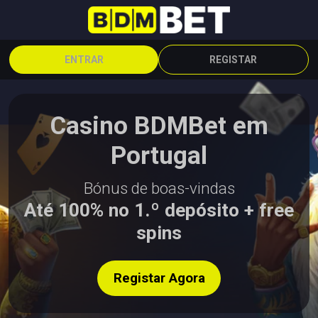
ENTRAR
REGISTAR
Casino BDMBet em
Portugal
Bónus de boas-vindas
Até 100% no 1.º depósito + free
spins
Registar Agora