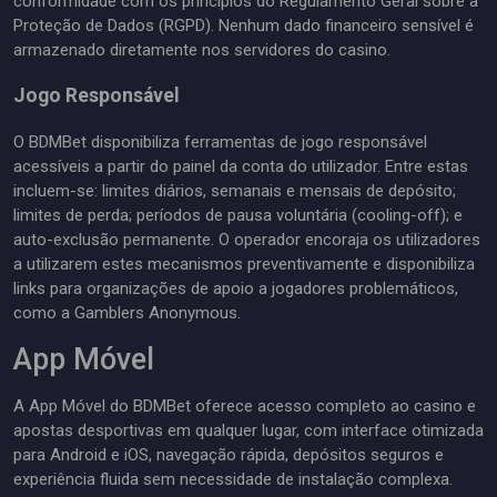
conformidade com os princípios do Regulamento Geral sobre a
Proteção de Dados (RGPD). Nenhum dado financeiro sensível é
armazenado diretamente nos servidores do casino.
Jogo Responsável
O BDMBet disponibiliza ferramentas de jogo responsável
acessíveis a partir do painel da conta do utilizador. Entre estas
incluem-se: limites diários, semanais e mensais de depósito;
limites de perda; períodos de pausa voluntária (cooling-off); e
auto-exclusão permanente. O operador encoraja os utilizadores
a utilizarem estes mecanismos preventivamente e disponibiliza
links para organizações de apoio a jogadores problemáticos,
como a Gamblers Anonymous.
App Móvel
A App Móvel do BDMBet oferece acesso completo ao casino e
apostas desportivas em qualquer lugar, com interface otimizada
para Android e iOS, navegação rápida, depósitos seguros e
experiência fluida sem necessidade de instalação complexa.