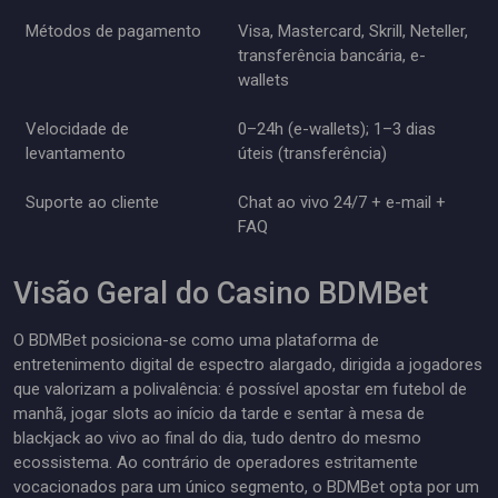
Métodos de pagamento
Visa, Mastercard, Skrill, Neteller,
transferência bancária, e-
wallets
Velocidade de
0–24h (e-wallets); 1–3 dias
levantamento
úteis (transferência)
Suporte ao cliente
Chat ao vivo 24/7 + e-mail +
FAQ
Visão Geral do Casino BDMBet
O BDMBet posiciona-se como uma plataforma de
entretenimento digital de espectro alargado, dirigida a jogadores
que valorizam a polivalência: é possível apostar em futebol de
manhã, jogar slots ao início da tarde e sentar à mesa de
blackjack ao vivo ao final do dia, tudo dentro do mesmo
ecossistema. Ao contrário de operadores estritamente
vocacionados para um único segmento, o BDMBet opta por um