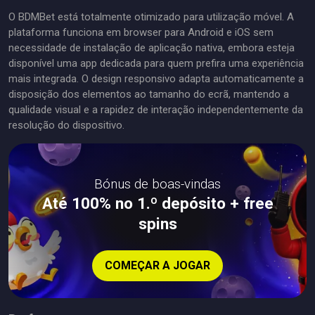
O BDMBet está totalmente otimizado para utilização móvel. A
plataforma funciona em browser para Android e iOS sem
necessidade de instalação de aplicação nativa, embora esteja
disponível uma app dedicada para quem prefira uma experiência
mais integrada. O design responsivo adapta automaticamente a
disposição dos elementos ao tamanho do ecrã, mantendo a
qualidade visual e a rapidez de interação independentemente da
resolução do dispositivo.
Bónus de boas-vindas
Até 100% no 1.º depósito + free
spins
COMEÇAR A JOGAR